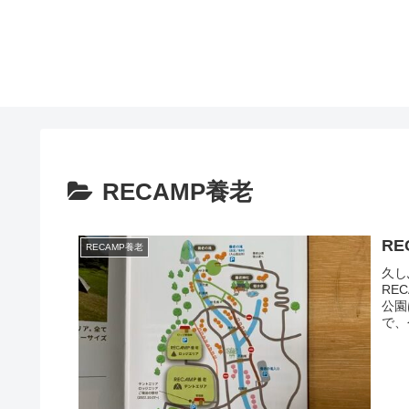
RECAMP養老
R
RECAMP養老
久し
RE
公園
で、