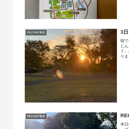
3
RECAMP養老
朝で
じん
ド。
りま
RE
RECAMP養老
本日