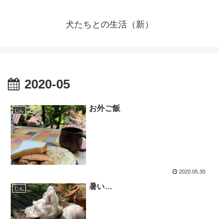
犬たちとの生活（新）
2020-05
お外ご飯
じん
2020.05.30
暑い…
じん