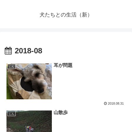
犬たちとの生活（新）
2018-08
耳が問題
じん
2018.08.31
山散歩
じん