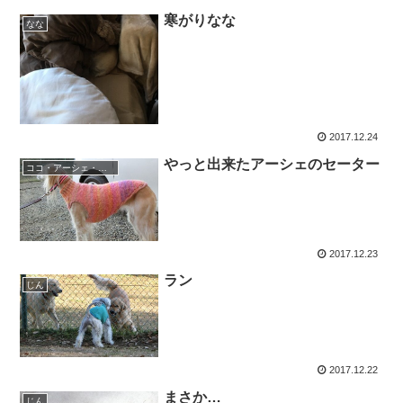
寒がりなな
なな
2017.12.24
やっと出来たアーシェのセーター
ココ・アーシェ・マグナ
2017.12.23
ラン
じん
2017.12.22
まさか…
じん