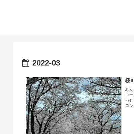
2022-03
桜II
じん
みん
コー
っせ
ロン