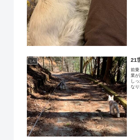
2
じん
前乗
業が
しっ
なり