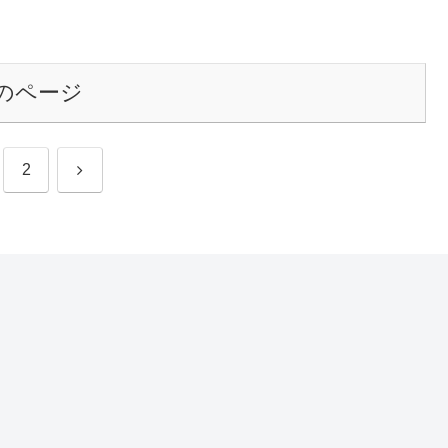
のページ
次
2
へ