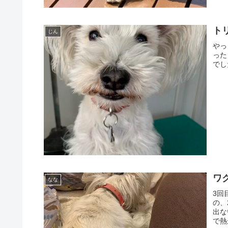
ト
じん
やっ
った
でした
ワ
なな
3回
の、
出な
で熱