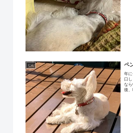
ペ
じん
年に
口し
なら
後、