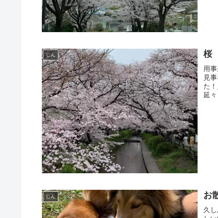
桜
じん
用事
見事
た！
延々
お
じん
久し