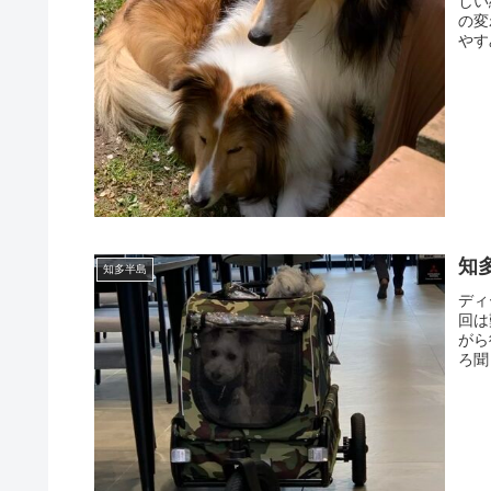
しい
の変
やす
知
知多半島
ディ
回は
がら
ろ聞