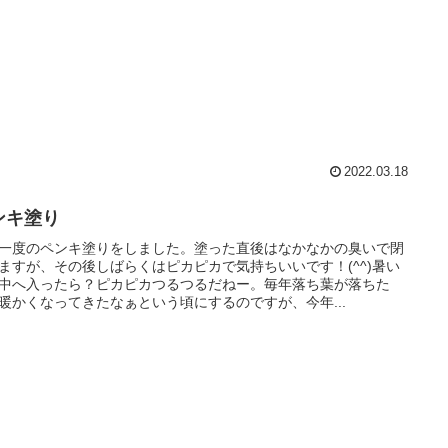
2022.03.18
ンキ塗り
一度のペンキ塗りをしました。塗った直後はなかなかの臭いで閉
ますが、その後しばらくはピカピカで気持ちいいです！(^^)暑い
中へ入ったら？ピカピカつるつるだねー。毎年落ち葉が落ちた
暖かくなってきたなぁという頃にするのですが、今年...