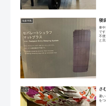
寝
知多半島
車中
です
不便
と旦
さ
じん
暑い
をつ