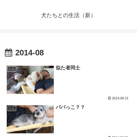
犬たちとの生活（新）
2014-08
似た者同士
じん
2014.08.31
パパっこ？？
じん