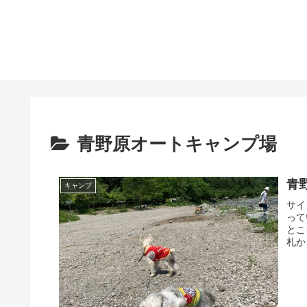
青野原オートキャンプ場
青
キャンプ
サイ
って
とこ
札か