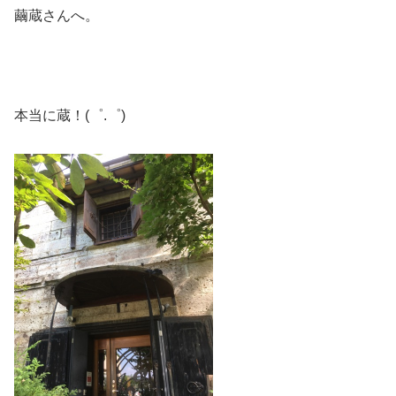
繭蔵さんへ。
本当に蔵！(゜.゜)