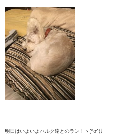
明日はいよいよハルク達とのラン！ヽ(^o^)丿