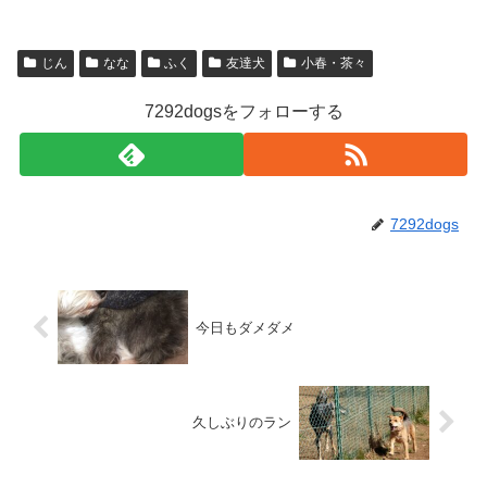
じん
なな
ふく
友達犬
小春・茶々
7292dogsをフォローする
7292dogs
今日もダメダメ
久しぶりのラン