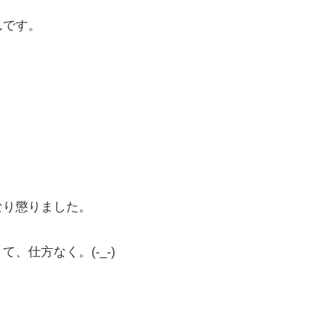
んです。
なり懲りました。
、仕方なく。(-_-)