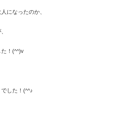
大人になったのか、
が、
(^^)v
した！(^^♪