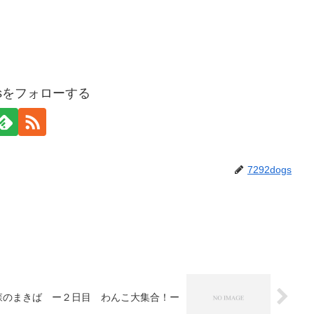
ogsをフォローする
7292dogs
森のまきば ー２日目 わんこ大集合！ー