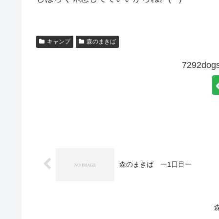
キャンプ
森のまきば
7292d
森のまきば ー1日目ー