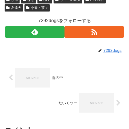
友達犬
小春・茶々
7292dogsをフォローする
7292dogs
雨の中
たいくつー