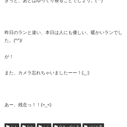
きっと、あとはゆっくり寝ることでしょう。(^^)
昨日のランと違い、本日は人にも優しい、暖かいランでし
た。(^^)/
が！
また、カメラ忘れちゃいましたーー！(;_:)
あー、残念っ！！(>_<)
じん
なな
ふく
ウキ・のん太
バジル君