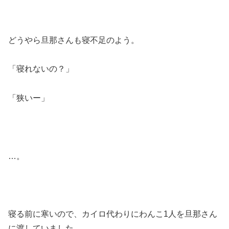
どうやら旦那さんも寝不足のよう。
「寝れないの？」
「狭いー」
…。
寝る前に寒いので、カイロ代わりにわんこ1人を旦那さん
に渡していました。