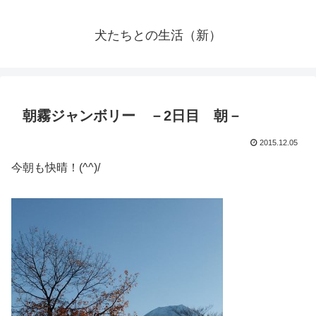
犬たちとの生活（新）
朝霧ジャンボリー －2日目 朝－
2015.12.05
今朝も快晴！(^^)/