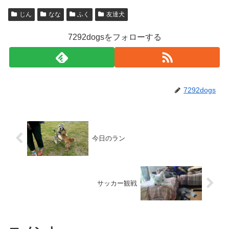
じん
なな
ふく
友達犬
7292dogsをフォローする
7292dogs
今日のラン
サッカー観戦