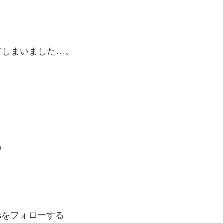
てしまいました…。
)
ogsをフォローする