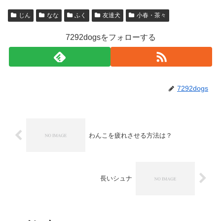
じん
なな
ふく
友達犬
小春・茶々
7292dogsをフォローする
7292dogs
わんこを疲れさせる方法は？
長いシュナ