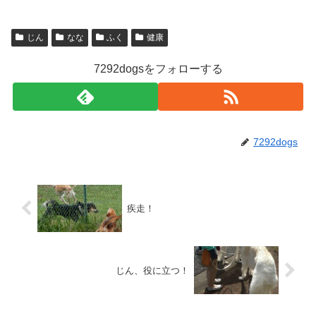
じん
なな
ふく
健康
7292dogsをフォローする
7292dogs
疾走！
じん、役に立つ！