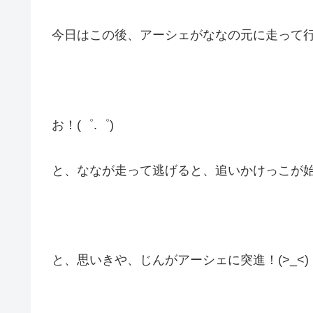
今日はこの後、アーシェがななの元に走って行きま
お！(゜.゜)
と、ななが走って逃げると、追いかけっこが
と、思いきや、じんがアーシェに突進！(>_<)