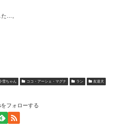
した…。
小雪ちゃん
ココ・アーシェ・マグナ
ラン
友達犬
ogsをフォローする