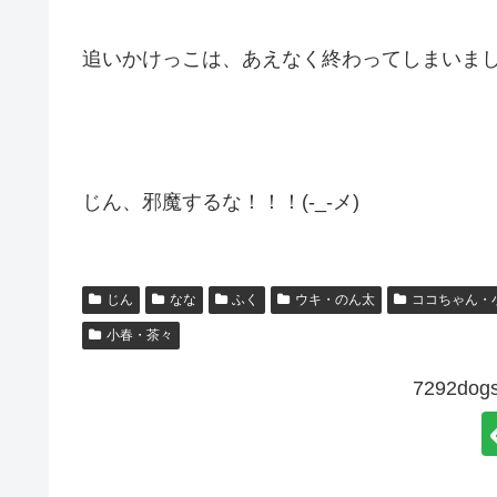
追いかけっこは、あえなく終わってしまいま
じん、邪魔するな！！！(-_-メ)
じん
なな
ふく
ウキ・のん太
ココちゃん・
小春・茶々
7292d