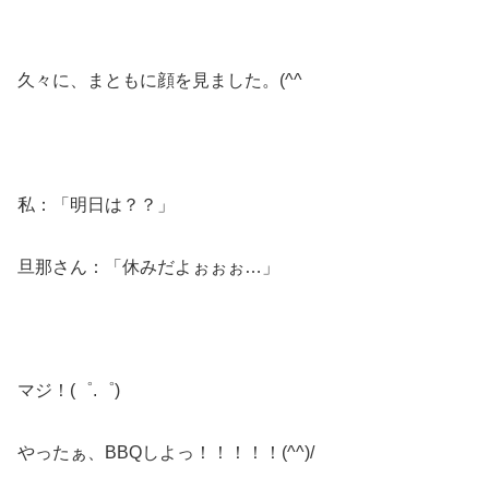
久々に、まともに顔を見ました。(^^ゞ
私：「明日は？？」
旦那さん：「休みだよぉぉぉ…」
マジ！(゜.゜)
やったぁ、BBQしよっ！！！！！(^^)/