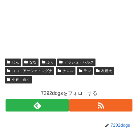
じん
なな
ふく
アッシュ・ハルク
ココ・アーシェ・マグナ
チロル
ラン
友達犬
小春・茶々
7292dogsをフォローする
7292dogs