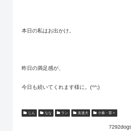
本日の私はお出かけ。
昨日の満足感が、
今日も続いてくれます様に。(^^;)
じん
なな
ラン
友達犬
小春・茶々
7292d