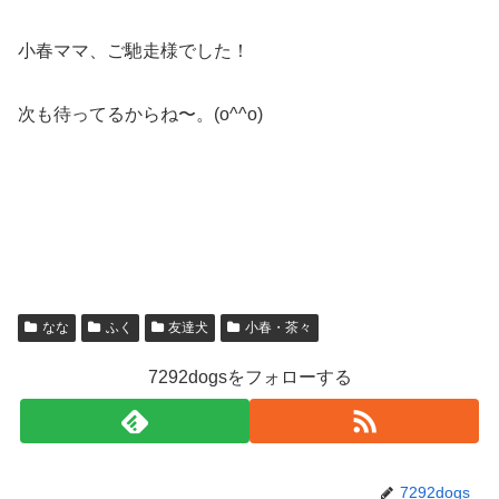
小春ママ、ご馳走様でした！
次も待ってるからね〜。(o^^o)
なな
ふく
友達犬
小春・茶々
7292dogsをフォローする
7292dogs