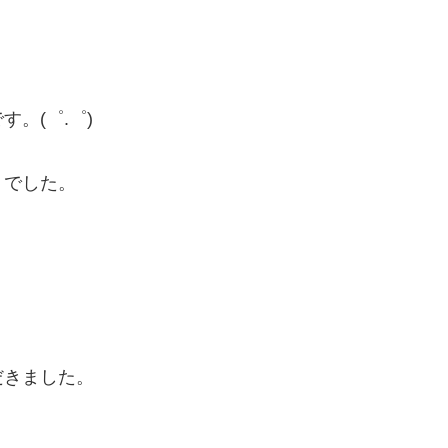
。(゜.゜)
うでした。
だきました。