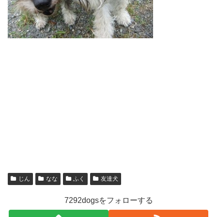
じん
なな
ふく
友達犬
7292dogsをフォローする