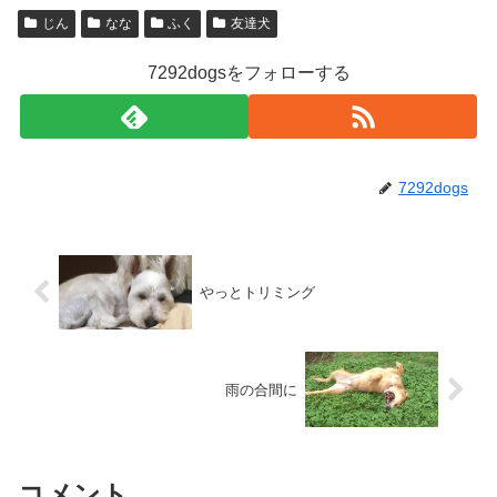
じん
なな
ふく
友達犬
7292dogsをフォローする
7292dogs
やっとトリミング
雨の合間に
コメント