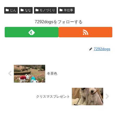
じん
なな
モノづくり
羊仕事
7292dogsをフォローする
7292dogs
冬景色
クリスマスプレゼント