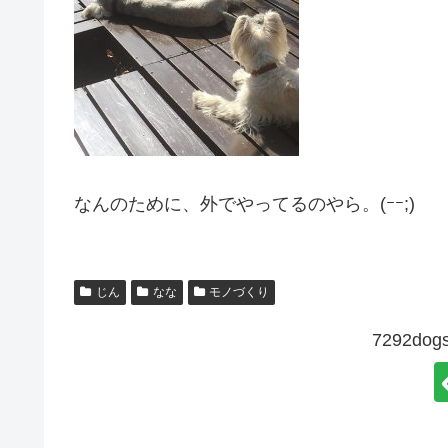
なんのために、外でやってるのやら。(ｰｰ;)
じん
なな
モノづくり
7292d