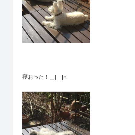
寝おった！＿|￣|○