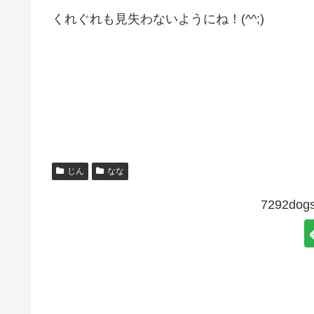
くれぐれも見失わないようにね！(^^;)
じん
なな
7292d