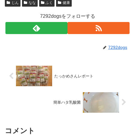
じん
なな
ふく
健康
7292dogsをフォローする
7292dogs
たっかめさんレポート
簡単ハタ乳酸菌
コメント