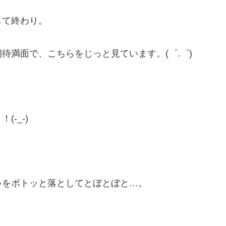
して終わり。
待満面で、こちらをじっと見ています。(゜.゜)
-_-)
ゃをボトッと落としてとぼとぼと…。