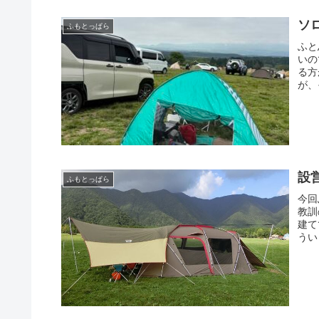
ソ
ふもとっぱら
ふと
いの
る方
が、
設
ふもとっぱら
今回
教訓
建て
うい