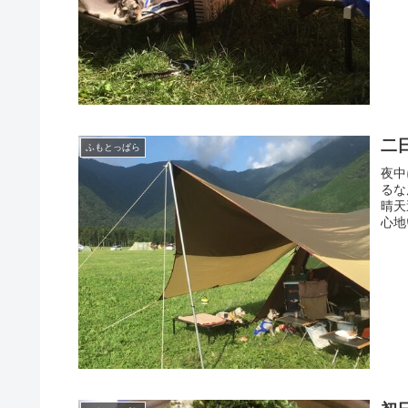
二
ふもとっぱら
夜中
るな
晴天
心地