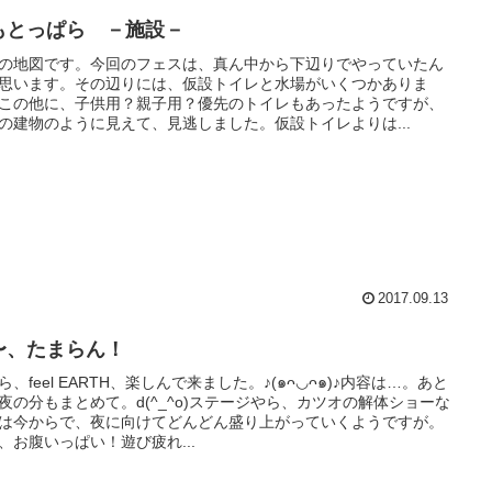
もとっぱら －施設－
の地図です。今回のフェスは、真ん中から下辺りでやっていたん
思います。その辺りには、仮設トイレと水場がいくつかありま
この他に、子供用？親子用？優先のトイレもあったようですが、
の建物のように見えて、見逃しました。仮設トイレよりは...
2017.09.13
〜、たまらん！
ら、feel EARTH、楽しんで来ました。♪(๑ᴖ◡ᴖ๑)♪内容は…。あと
夜の分もまとめて。d(^_^o)ステージやら、カツオの解体ショーな
は今からで、夜に向けてどんどん盛り上がっていくようですが。
、お腹いっぱい！遊び疲れ...