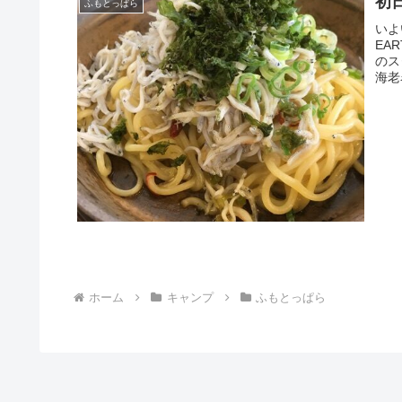
初
ふもとっぱら
いよい
EA
のス
海老名
ホーム
キャンプ
ふもとっぱら