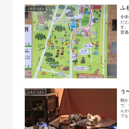
ふ
ふもとっぱら
全体
だと
す。
普通
う
ふもとっぱら
朝か
で、
んか
でも