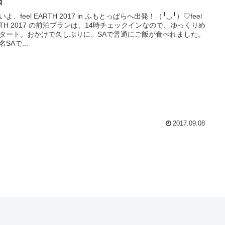
日
よ、feel EARTH 2017 in ふもとっぱらへ出発！（╹◡╹）♡feel
RTH 2017 の前泊プランは、14時チェックインなので、ゆっくりめ
タート。おかけで久しぶりに、SAで普通にご飯が食べれました。
SAで...
2017.09.08