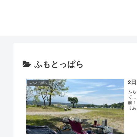
ふもとっぱら
2
ふもとっぱら
ふも
て…
前！
りあ