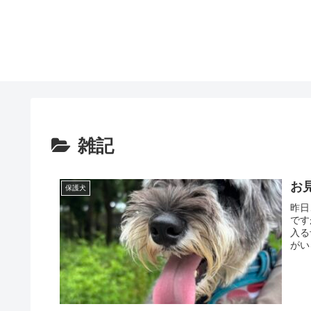
雑記
お
保護犬
昨日
です
入る
がい