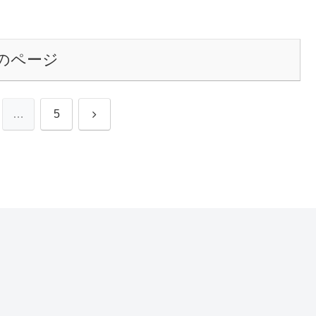
のページ
次
…
5
へ