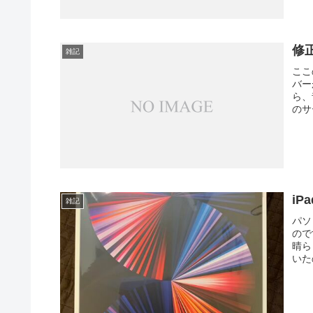
修
雑記
ここ
バー
ら、
のサ
iPa
雑記
パソ
ので
晴ら
いた