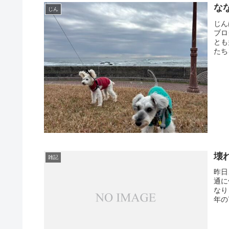
な
じん
じん
ブロ
とも
たち
壊
雑記
昨日
通に
なり
年の