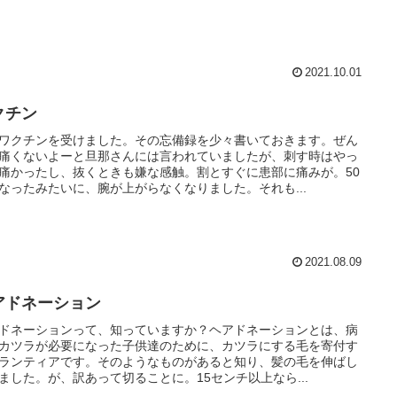
2021.10.01
クチン
ワクチンを受けました。その忘備録を少々書いておきます。ぜん
痛くないよーと旦那さんには言われていましたが、刺す時はやっ
痛かったし、抜くときも嫌な感触。割とすぐに患部に痛みが。50
なったみたいに、腕が上がらなくなりました。それも...
2021.08.09
アドネーション
ドネーションって、知っていますか？ヘアドネーションとは、病
カツラが必要になった子供達のために、カツラにする毛を寄付す
ランティアです。そのようなものがあると知り、髪の毛を伸ばし
ました。が、訳あって切ることに。15センチ以上なら...