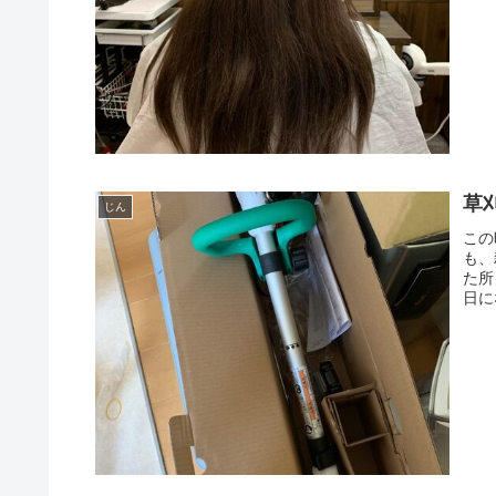
草
じん
この
も、
た所
日に