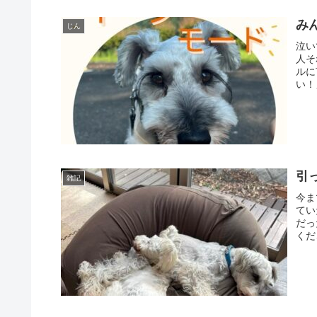
み
じん
泣い
人そ
ルに
い！
引
雑記
今ま
てい
だっ
くだ