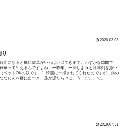
2020.03.08
刈り
時期になると庭に雑草がいっぱい出てきます。わずかな隙間で
雑草って生えるんですよね。一昨年、一掃しようと除草剤を撒い
（ペットOKの奴です。）綺麗に一掃されてくれたのですが、雨の
ななじんを庭に出すと、足が泥だらけに。うーむ…。で...
2019.07.31