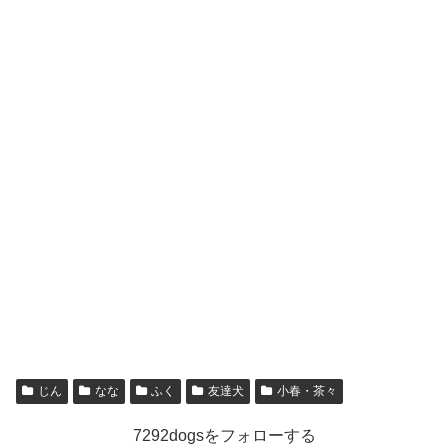
じん
なな
ふく
友達犬
小春・茶々
7292dogsをフォローする