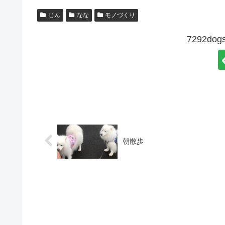
じん
なな
モノづくり
7292d
朝散歩