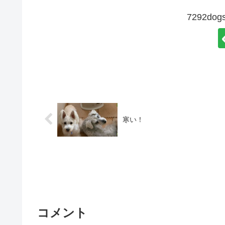
7292d
寒い！
コメント