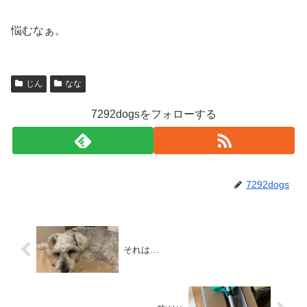
悩むなぁ。
じん
なな
7292dogsをフォローする
7292dogs
それは…