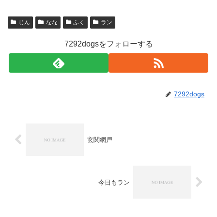
じん
なな
ふく
ラン
7292dogsをフォローする
7292dogs
玄関網戸
今日もラン