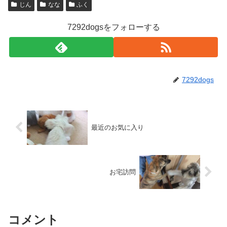
じん
なな
ふく
7292dogsをフォローする
7292dogs
最近のお気に入り
お宅訪問
コメント