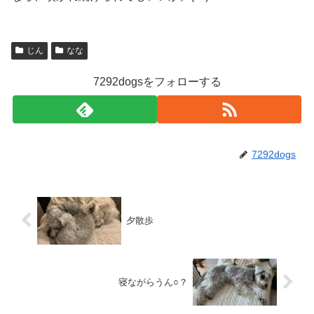
じん
なな
7292dogsをフォローする
7292dogs
夕散歩
寝ながらうん○？