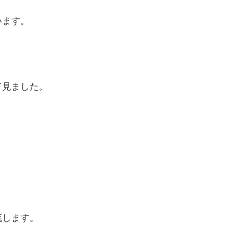
います。
て見ました。
流します。