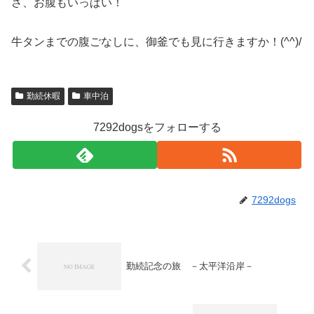
さ、お腹もいっぱい！
牛タンまでの腹ごなしに、御釜でも見に行きますか！(^^)/
勤続休暇
車中泊
7292dogsをフォローする
7292dogs
勤続記念の旅 －太平洋沿岸－