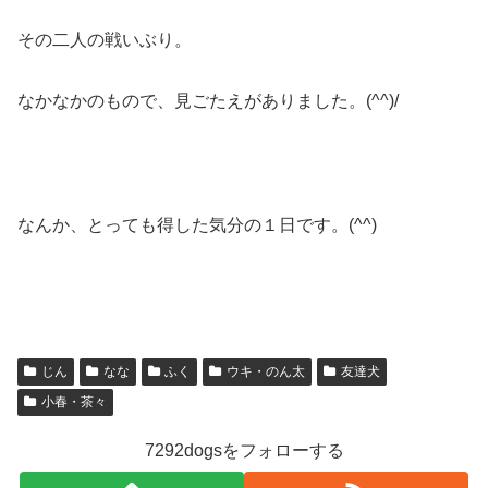
その二人の戦いぶり。
なかなかのもので、見ごたえがありました。(^^)/
なんか、とっても得した気分の１日です。(^^)
じん
なな
ふく
ウキ・のん太
友達犬
小春・茶々
7292dogsをフォローする