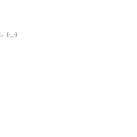
、
-_-)