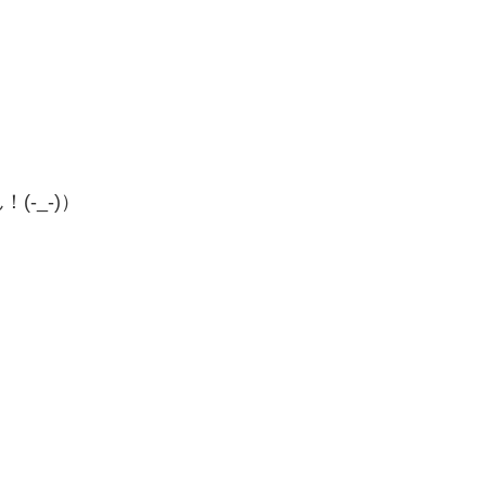
-_-)）