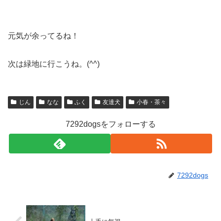
元気が余ってるね！
次は緑地に行こうね。(^^)
じん
なな
ふく
友達犬
小春・茶々
7292dogsをフォローする
7292dogs