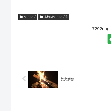
キャンプ
本栖湖キャンプ場
7292d
焚火解禁！