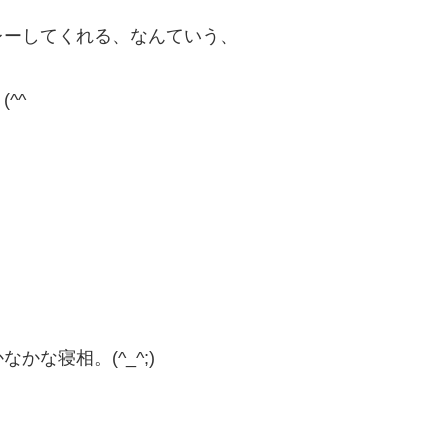
レーしてくれる、なんていう、
^^ゞ
な寝相。(^_^;)