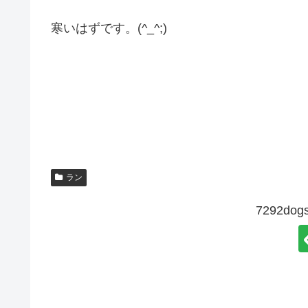
寒いはずです。(^_^;)
ラン
7292d