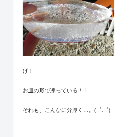
げ！
お皿の形で凍っている！！
それも、こんなに分厚く…。(゜.゜)