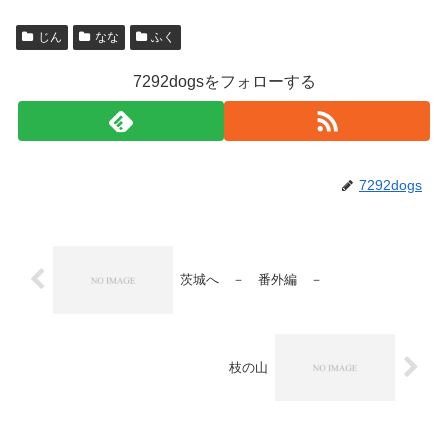
じん
なな
ふく
7292dogsをフォローする
7292dogs
茨城へ － 番外編 －
枝の山