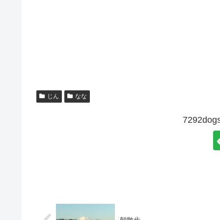
じん
なな
7292d