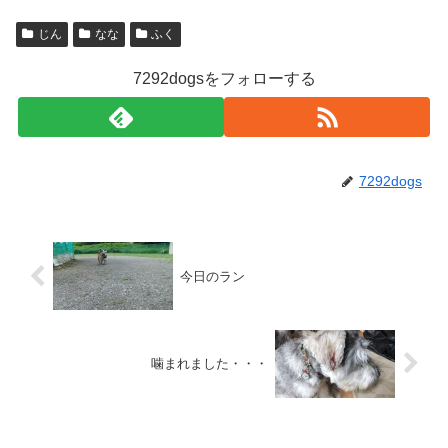
じん
なな
ふく
7292dogsをフォローする
7292dogs
今日のラン
噛まれました・・・